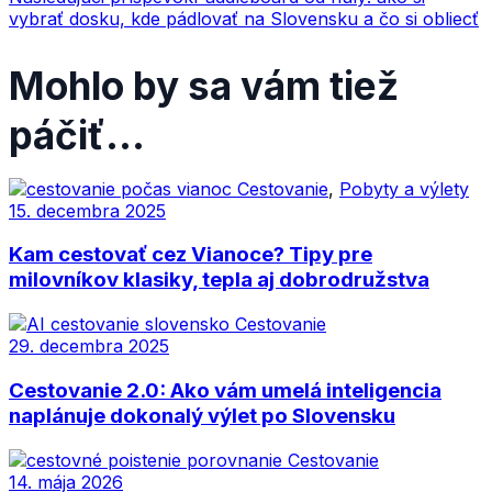
článku
vybrať dosku, kde pádlovať na Slovensku a čo si obliecť
Mohlo by sa vám tiež
páčiť...
Cestovanie
,
Pobyty a výlety
15. decembra 2025
Kam cestovať cez Vianoce? Tipy pre
milovníkov klasiky, tepla aj dobrodružstva
Cestovanie
29. decembra 2025
Cestovanie 2.0: Ako vám umelá inteligencia
naplánuje dokonalý výlet po Slovensku
Cestovanie
14. mája 2026