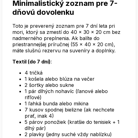
Minimalistický zoznam pre 7-
dňovú dovolenku
Toto je preverený zoznam pre 7 dní leta pri
mori, ktorý sa zmestí do 40 × 30 × 20 cm bez
nadmerného preplnenia. Ak balíte do
priestrannejšej príručnej (55 × 40 × 20 cm),
máte slušnú rezervu na suveníry a doplnky.
Textil (do 7 dní)
:
4 tričká
1 košela alebo blúza na večer
2 šortky alebo sukne
1 pár dlhých nohavíc (ľanové alebo
rifľové)
1 ľahká bunda alebo mikina
7 kusov spodnej bielizne (ak nechcete
prať, inak 4)
5 párov ponožiek (kratšie do tenisiek + 1
dlhý pár)
2 plavky (jedny suché vždy nablízku)