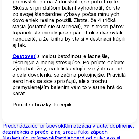
premysleli, čo na 7 dní skutočne potrebujete.
Skúste si pri ďalšom balení vyhodnotiť, čo ste
zo svojej štandardnej výbavy počas minulých
dovoleniek reálne použili. Zistíte, že 4 tričká
stačia (ostatné ste si striedali), že z troch párov
topánok ste minule jeden pár obuli a dva ostali
nepoužité, a že knihu by ste si v destinácii kúpili
aj tak.
Cestovať
s malou batožinou je lacnejšie,
rýchlejšie a menej stresujúce. Po prílete obídete
výdaj batožiny, na letisku stojíte v iných radoch
a celá dovolenka sa začína pokojnejšie. Pravidlá
aeroliniek sa síce sprísňujú, ale s trochu
premyslenejším balením vám to vlastne hrá do
karát.
Použité obrázky: Freepik
Navigácia
Predchádzajúci príspevok
Klimatizácia v aute: doplnenie,
dezinfekcia a prečo z nej zrazu fúka zápach
v
Nasledujúci príspevok
Paddleboard od nuly: ako si