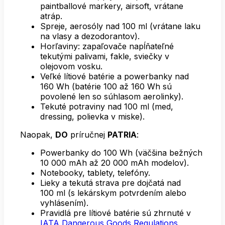
paintballové markery, airsoft, vrátane
atráp.
Spreje, aerosóly nad 100 ml (vrátane laku
na vlasy a dezodorantov).
Horľaviny: zapaľovače napĺňateľné
tekutými palivami, fakle, sviečky v
olejovom vosku.
Veľké lítiové batérie a powerbanky nad
160 Wh (batérie 100 až 160 Wh sú
povolené len so súhlasom aerolinky).
Tekuté potraviny nad 100 ml (med,
dressing, polievka v miske).
Naopak,
DO
príručnej
PATRIA
:
Powerbanky do 100 Wh (väčšina bežných
10 000 mAh až 20 000 mAh modelov).
Notebooky, tablety, telefóny.
Lieky a tekutá strava pre dojčatá nad
100 ml (s lekárskym potvrdením alebo
vyhlásením).
Pravidlá pre lítiové batérie sú zhrnuté v
IATA Dangerous Goods Regulations
.