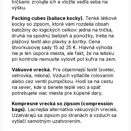
tričkami: zrolujte ich a vložte vedľa seba na
výšku.
Packing cubes (baliace kocky).
Tenké látkové
kocky so zipsom, ktoré vám rozdelia obsah
batožiny do logických celkov: jedna na tričká,
druhá na spodnú bielizeň a ponožky, tretia na
plážový textil ako plavky a šortky. Cena
štvorkusovej sady 15 až 25 €. Hlavná výhoda
nie je len úspora miesta, ale fakt, že na letisku
pri kontrole nemusíte vyloviť pol kufra na zem.
Vákuové vrecká.
Pre objemnejší textil (sveter,
vetrovka, mikina). Vzduch vytlačíte rolovaním
alebo cez ventil pumpičkou. Hodí sa na cestu
na sever, kde si beriete teplé veci a späť
potrebujete viac miesta pre kúpené dary.
Kompresné vrecká so zipsom (compression
bags).
Lacnejšia alternatíva vákuových vreciek.
Uzatvárajú sa zipsom po stranách a vzduch sa
vytlačí samotným uzatvorením.