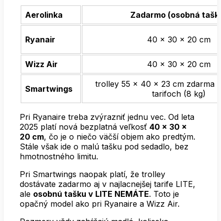
Aerolinka
Zadarmo (osobná tašk
Ryanair
40 × 30 × 20 cm
Wizz Air
40 × 30 × 20 cm
trolley 55 × 40 × 23 cm zdarma 
Smartwings
tarifoch (8 kg)
Pri Ryanaire treba zvýrazniť jednu vec. Od leta
2025 platí nová bezplatná veľkosť
40 × 30 ×
20 cm
, čo je o niečo väčší objem ako predtým.
Stále však ide o malú tašku pod sedadlo, bez
hmotnostného limitu.
Pri Smartwings naopak platí, že trolley
dostávate zadarmo aj v najlacnejšej tarife LITE,
ale
osobnú tašku v LITE NEMÁTE
. Toto je
opačný model ako pri Ryanaire a Wizz Air.