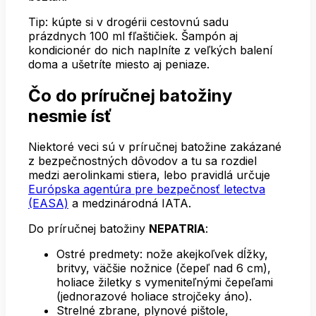
Tip: kúpte si v drogérii cestovnú sadu
prázdnych 100 ml fľaštičiek. Šampón aj
kondicionér do nich naplníte z veľkých balení
doma a ušetríte miesto aj peniaze.
Čo do príručnej batožiny
nesmie ísť
Niektoré veci sú v príručnej batožine zakázané
z bezpečnostných dôvodov a tu sa rozdiel
medzi aerolinkami stiera, lebo pravidlá určuje
Európska agentúra pre bezpečnosť letectva
(EASA)
a medzinárodná IATA.
Do príručnej batožiny
NEPATRIA
:
Ostré predmety: nože akejkoľvek dĺžky,
britvy, väčšie nožnice (čepeľ nad 6 cm),
holiace žiletky s vymeniteľnými čepeľami
(jednorazové holiace strojčeky áno).
Strelné zbrane, plynové pištole,