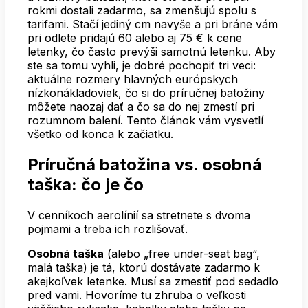
rokmi dostali zadarmo, sa zmenšujú spolu s
tarifami. Stačí jediný cm navyše a pri bráne vám
pri odlete pridajú 60 alebo aj 75 € k cene
letenky, čo často prevýši samotnú letenku. Aby
ste sa tomu vyhli, je dobré pochopiť tri veci:
aktuálne rozmery hlavných európskych
nízkonákladoviek, čo si do príručnej batožiny
môžete naozaj dať a čo sa do nej zmestí pri
rozumnom balení. Tento článok vám vysvetlí
všetko od konca k začiatku.
Príručná batožina vs. osobná
taška: čo je čo
V cenníkoch aerolínií sa stretnete s dvoma
pojmami a treba ich rozlišovať.
Osobná taška
(alebo „free under-seat bag“,
malá taška) je tá, ktorú dostávate zadarmo k
akejkoľvek letenke. Musí sa zmestiť pod sedadlo
pred vami. Hovoríme tu zhruba o veľkosti