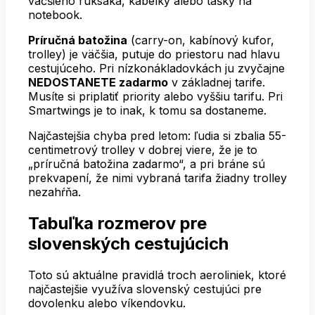
väčšieho ruksaka, kabelky alebo tašky na
notebook.
Príručná batožina
(carry-on, kabínový kufor,
trolley) je väčšia, putuje do priestoru nad hlavu
cestujúceho. Pri nízkonákladovkách ju zvyčajne
NEDOSTANETE zadarmo
v základnej tarife.
Musíte si priplatiť priority alebo vyššiu tarifu. Pri
Smartwings je to inak, k tomu sa dostaneme.
Najčastejšia chyba pred letom: ľudia si zbalia 55-
centimetrový trolley v dobrej viere, že je to
„príručná batožina zadarmo“, a pri bráne sú
prekvapení, že nimi vybraná tarifa žiadny trolley
nezahŕňa.
Tabuľka rozmerov pre
slovenských cestujúcich
Toto sú aktuálne pravidlá troch aeroliniek, ktoré
najčastejšie využíva slovenský cestujúci pre
dovolenku alebo víkendovku.