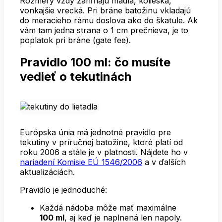
Rozmery vždy zahŕňajú madlá, kolieska,
vonkajšie vrecká. Pri bráne batožinu vkladajú
do meracieho rámu doslova ako do škatule. Ak
vám tam jedna strana o 1 cm prečnieva, je to
poplatok pri bráne (gate fee).
Pravidlo 100 ml: čo musíte
vedieť o tekutinách
Európska únia má jednotné pravidlo pre
tekutiny v príručnej batožine, ktoré platí od
roku 2006 a stále je v platnosti. Nájdete ho v
nariadení Komisie EÚ 1546/2006
a v ďalších
aktualizáciách.
Pravidlo je jednoduché:
Každá nádoba môže mať maximálne
100 ml
, aj keď je naplnená len napoly.