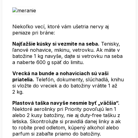
Niekoľko vecí, ktoré vám ušetria nervy aj
peniaze pri bráne:
Najťažšie kúsky si vezmite na seba.
Tenisky,
ľanové nohavice, mikinu, vetrovku. Ak máte v
batožine 1 kg navyše, dajte si vetrovku na seba
a naberte 600 g späť do limitu.
Vrecká na bunde a nohaviciach sú vaši
priatelia.
Telefón, dokumenty, slúchadlá, knihu
si vložte do vreciek a do batožiny vrátite 1 až
2 kg.
Plastová taška navyše nesmie byť „väčšia“.
Niektoré aerolinky pri Priority povoľujú len 1
alebo 2 kusy batožiny, nie aj duty-free tašku z
letiska. Skontrolujte si pravidlá danej linky a ak
to robíte pred odletom, kúpený alkohol alebo
parfum si zabaľte priamo do batožiny.