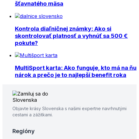
šťavnatého mäsa
Kontrola diaľničnej známky: Ako si
skontrolovať platnosť a vyhnúť sa 500 €
pokute?
MultiSport karta: Ako funguje, kto má na ňu
nárok a prečo je to najlepší benefit roka
Objavte krásy Slovenska s našimi expertne navrhnutými
cestami a zážitkami.
Regióny