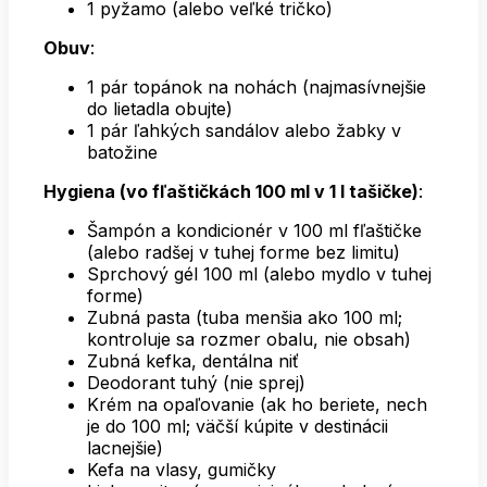
1 pyžamo (alebo veľké tričko)
Obuv
:
1 pár topánok na nohách (najmasívnejšie
do lietadla obujte)
1 pár ľahkých sandálov alebo žabky v
batožine
Hygiena (vo fľaštičkách 100 ml v 1 l tašičke)
:
Šampón a kondicionér v 100 ml fľaštičke
(alebo radšej v tuhej forme bez limitu)
Sprchový gél 100 ml (alebo mydlo v tuhej
forme)
Zubná pasta (tuba menšia ako 100 ml;
kontroluje sa rozmer obalu, nie obsah)
Zubná kefka, dentálna niť
Deodorant tuhý (nie sprej)
Krém na opaľovanie (ak ho beriete, nech
je do 100 ml; väčší kúpite v destinácii
lacnejšie)
Kefa na vlasy, gumičky