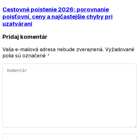
Cestovné poistenie 2026: porovnanie
poisťovní, ceny a najčastejšie chyby pri
uzatváraní
Pridaj komentár
Vaša e-mailová adresa nebude zverejnená.
Vyžadované
polia sú označené
*
Komentár
Meno
*