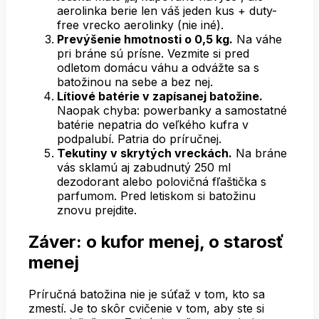
aerolinka berie len váš jeden kus + duty-
free vrecko aerolinky (nie iné).
Prevýšenie hmotnosti o 0,5 kg.
Na váhe
pri bráne sú prísne. Vezmite si pred
odletom domácu váhu a odvážte sa s
batožinou na sebe a bez nej.
Lítiové batérie v zapísanej batožine.
Naopak chyba: powerbanky a samostatné
batérie nepatria do veľkého kufra v
podpalubí. Patria do príručnej.
Tekutiny v skrytých vreckách.
Na bráne
vás sklamú aj zabudnutý 250 ml
dezodorant alebo polovičná fľaštička s
parfumom. Pred letiskom si batožinu
znovu prejdite.
Záver: o kufor menej, o starosť
menej
Príručná batožina nie je súťaž v tom, kto sa
zmestí. Je to skôr cvičenie v tom, aby ste si