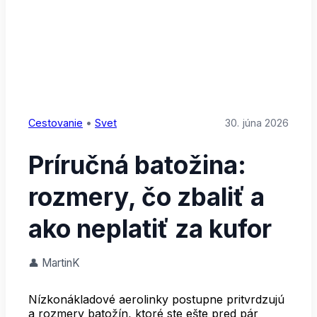
Cestovanie
•
Svet
30. júna 2026
Príručná batožina:
rozmery, čo zbaliť a
ako neplatiť za kufor
👤 MartinK
Nízkonákladové aerolinky postupne pritvrdzujú
a rozmery batožín, ktoré ste ešte pred pár