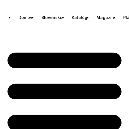
Domov
Slovensko
Katalóg
Magazín
Pl