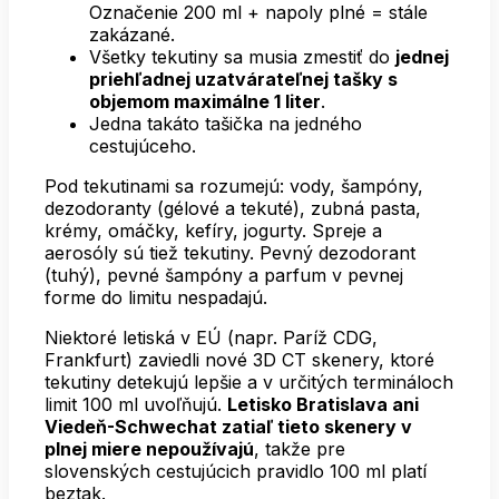
Označenie 200 ml + napoly plné = stále
zakázané.
Všetky tekutiny sa musia zmestiť do
jednej
priehľadnej uzatvárateľnej tašky s
objemom maximálne 1 liter
.
Jedna takáto tašička na jedného
cestujúceho.
Pod tekutinami sa rozumejú: vody, šampóny,
dezodoranty (gélové a tekuté), zubná pasta,
krémy, omáčky, kefíry, jogurty. Spreje a
aerosóly sú tiež tekutiny. Pevný dezodorant
(tuhý), pevné šampóny a parfum v pevnej
forme do limitu nespadajú.
Niektoré letiská v EÚ (napr. Paríž CDG,
Frankfurt) zaviedli nové 3D CT skenery, ktoré
tekutiny detekujú lepšie a v určitých termináloch
limit 100 ml uvoľňujú.
Letisko Bratislava ani
Viedeň-Schwechat zatiaľ tieto skenery v
plnej miere nepoužívajú
, takže pre
slovenských cestujúcich pravidlo 100 ml platí
beztak.