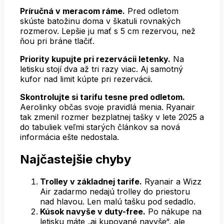
Príručná v meracom ráme.
Pred odletom
skúste batožinu doma v škatuli rovnakých
rozmerov. Lepšie ju mať s 5 cm rezervou, než
ňou pri bráne tlačiť.
Priority kupujte pri rezervácii letenky.
Na
letisku stojí dva až tri razy viac. Aj samotný
kufor nad limit kúpte pri rezervácii.
Skontrolujte si tarifu tesne pred odletom.
Aerolinky občas svoje pravidlá menia. Ryanair
tak zmenil rozmer bezplatnej tašky v lete 2025 a
do tabuliek veľmi starých článkov sa nová
informácia ešte nedostala.
Najčastejšie chyby
Trolley v základnej tarife.
Ryanair a Wizz
Air zadarmo nedajú trolley do priestoru
nad hlavou. Len malú tašku pod sedadlo.
Kúsok navyše v duty-free.
Po nákupe na
letisku máte „aj kupované navyše“, ale