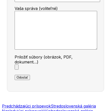
Vaša správa (voliteľné)
Priložiť súbory (obrázok, PDF,
dokument…)
Navigácia
Predchádzajúci príspevok
Stredoslovenská galéria