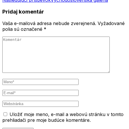
Nasledujúci príspevok
Východoslovenská galéria
v
článku
Pridaj komentár
Vaša e-mailová adresa nebude zverejnená.
Vyžadované
polia sú označené
*
Komentár
Meno
*
E-
mail
*
Webstránka
Uložiť moje meno, e-mail a webovú stránku v tomto
prehliadači pre moje budúce komentáre.