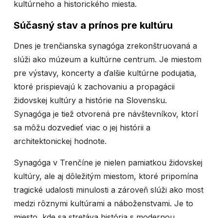
kultúrneho a historického miesta.
Súčasný stav a prínos pre kultúru
Dnes je trenčianska synagóga zrekonštruovaná a
slúži ako múzeum a kultúrne centrum. Je miestom
pre výstavy, koncerty a ďalšie kultúrne podujatia,
ktoré prispievajú k zachovaniu a propagácii
židovskej kultúry a histórie na Slovensku.
Synagóga je tiež otvorená pre návštevníkov, ktorí
sa môžu dozvedieť viac o jej histórii a
architektonickej hodnote.
Synagóga v Trenčíne je nielen pamiatkou židovskej
kultúry, ale aj dôležitým miestom, ktoré pripomína
tragické udalosti minulosti a zároveň slúži ako most
medzi rôznymi kultúrami a náboženstvami. Je to
miesto, kde sa stretáva história s modernou