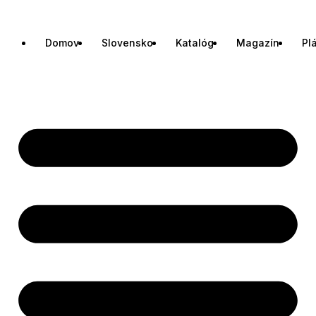
Domov
Slovensko
Katalóg
Magazín
Pl