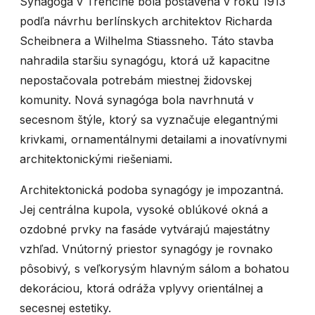
Synagóga v Trenčíne bola postavená v roku 1913
podľa návrhu berlínskych architektov Richarda
Scheibnera a Wilhelma Stiassneho. Táto stavba
nahradila staršiu synagógu, ktorá už kapacitne
nepostačovala potrebám miestnej židovskej
komunity. Nová synagóga bola navrhnutá v
secesnom štýle, ktorý sa vyznačuje elegantnými
krivkami, ornamentálnymi detailami a inovatívnymi
architektonickými riešeniami.
Architektonická podoba synagógy je impozantná.
Jej centrálna kupola, vysoké oblúkové okná a
ozdobné prvky na fasáde vytvárajú majestátny
vzhľad. Vnútorný priestor synagógy je rovnako
pôsobivý, s veľkorysým hlavným sálom a bohatou
dekoráciou, ktorá odráža vplyvy orientálnej a
secesnej estetiky.