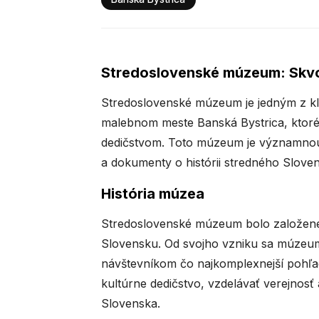
Stredoslovenské múzeum: Skvos
Stredoslovenské múzeum je jedným z kle
malebnom meste Banská Bystrica, ktoré
dedičstvom. Toto múzeum je významnou i
a dokumenty o histórii stredného Sloven
História múzea
Stredoslovenské múzeum bolo založené 
Slovensku. Od svojho vzniku sa múzeum
návštevníkom čo najkomplexnejší pohľad
kultúrne dedičstvo, vzdelávať verejnosť
Slovenska.