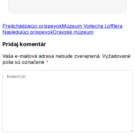
Navigácia
Predchádzajúci príspevok
Múzeum Vojtecha Löfflera
Nasledujúci príspevok
Oravské múzeum
v
článku
Pridaj komentár
Vaša e-mailová adresa nebude zverejnená.
Vyžadované
polia sú označené
*
Komentár