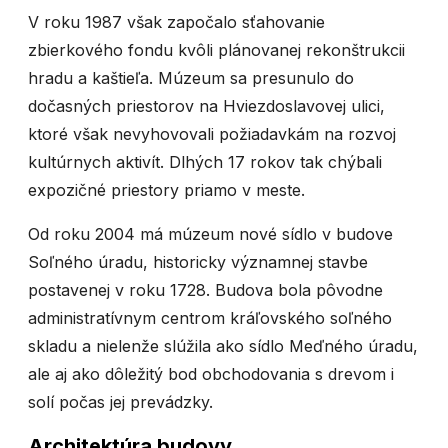
V roku 1987 však započalo sťahovanie
zbierkového fondu kvôli plánovanej rekonštrukcii
hradu a kaštieľa. Múzeum sa presunulo do
dočasných priestorov na Hviezdoslavovej ulici,
ktoré však nevyhovovali požiadavkám na rozvoj
kultúrnych aktivít. Dlhých 17 rokov tak chýbali
expozičné priestory priamo v meste.
Od roku 2004 má múzeum nové sídlo v budove
Soľného úradu, historicky významnej stavbe
postavenej v roku 1728. Budova bola pôvodne
administratívnym centrom kráľovského soľného
skladu a nielenže slúžila ako sídlo Meďného úradu,
ale aj ako dôležitý bod obchodovania s drevom i
solí počas jej prevádzky.
Architektúra budovy