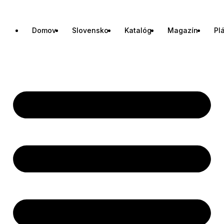
Domov
Slovensko
Katalóg
Magazín
Pl