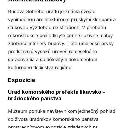
Budova Soľného úradu je známa svojou
výnimočnou architektúrou s pruskými klenbami a
štukovou výzdobou na stropoch. V priebehu
rekonštrukcie boli odkryté cenné iluzívne maľby
zdobiace interiéry budovy. Tieto umelecké prvky
predstavujú vysokú úroveň remeselného
spracovania a sú dôležitým dokumentom
kultúrneho dedičstva regiónu.
Expozície
Úrad komorského prefekta likavsko –
hrádockého panstva
Múzeum ponúka návštevníkom jedinečný pohľad
do života úradníkov komorského panstva
prostredníctvom expozície zriadených pri