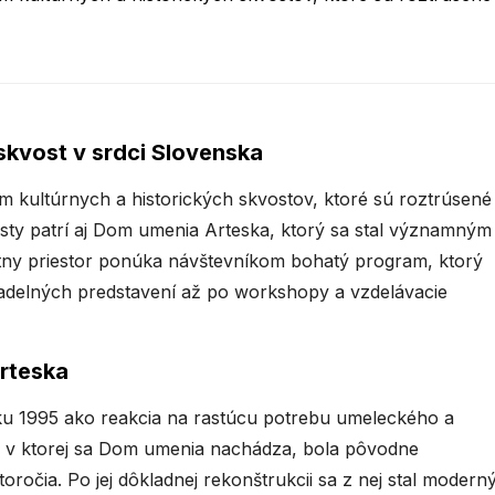
skvost v srdci Slovenska
 kultúrnych a historických skvostov, ktoré sú roztrúsené
sty patrí aj Dom umenia Arteska, ktorý sa stal významným
átny priestor ponúka návštevníkom bohatý program, ktorý
vadelných predstavení až po workshopy a vzdelávacie
Arteska
u 1995 ako reakcia na rastúcu potrebu umeleckého a
a, v ktorej sa Dom umenia nachádza, bola pôvodne
ročia. Po jej dôkladnej rekonštrukcii sa z nej stal modern