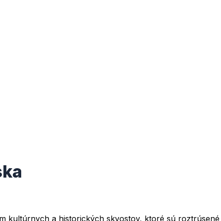
ska
 kultúrnych a historických skvostov, ktoré sú roztrúsené