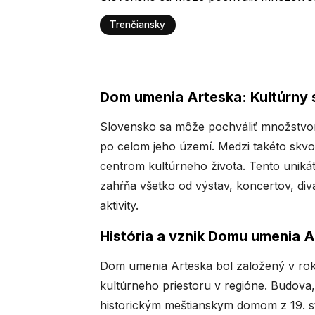
Trenčiansky
Dom umenia Arteska: Kultúrny 
Slovensko sa môže pochváliť množstvom
po celom jeho území. Medzi takéto skvo
centrom kultúrneho života. Tento unik
zahŕňa všetko od výstav, koncertov, di
aktivity.
História a vznik Domu umenia 
Dom umenia Arteska bol založený v rok
kultúrneho priestoru v regióne. Budov
historickým meštianskym domom z 19. sto