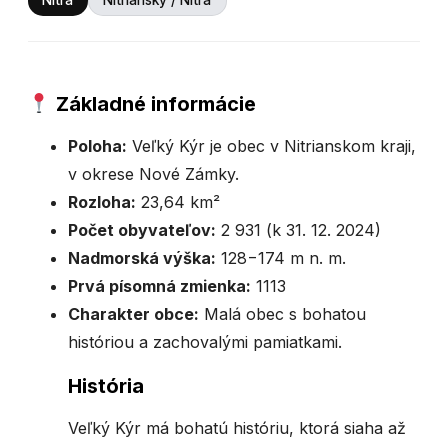
Nitra
Nitriansky / Nitra
Základné informácie
Poloha:
Veľký Kýr je obec v Nitrianskom kraji,
v okrese Nové Zámky.
Rozloha:
23,64 km²
Počet obyvateľov:
2 931 (k 31. 12. 2024)
Nadmorská výška:
128−174 m n. m.
Prvá písomná zmienka:
1113
Charakter obce:
Malá obec s bohatou
históriou a zachovalými pamiatkami.
História
Veľký Kýr má bohatú históriu, ktorá siaha až