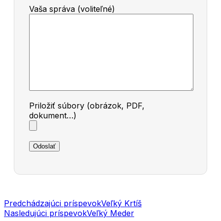
Vaša správa (voliteľné)
Priložiť súbory (obrázok, PDF,
dokument…)
Navigácia
Predchádzajúci príspevok
Veľký Krtíš
Nasledujúci príspevok
Veľký Meder
v