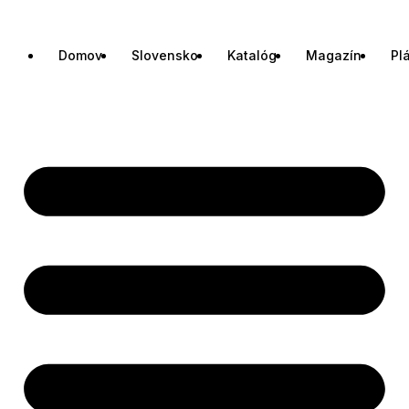
Domov
Slovensko
Katalóg
Magazín
Pl