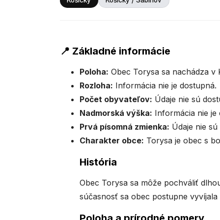
Košický
Košický / Sabinov
📍 Základné informácie
Poloha:
Obec Torysa sa nachádza v Ko
Rozloha:
Informácia nie je dostupná.
Počet obyvateľov:
Údaje nie sú dost
Nadmorská výška:
Informácia nie je
Prvá písomná zmienka:
Údaje nie sú
Charakter obce:
Torysa je obec s bo
História
Obec Torysa sa môže pochváliť dlhou 
súčasnosť sa obec postupne vyvíjala 
Poloha a prírodné pomery