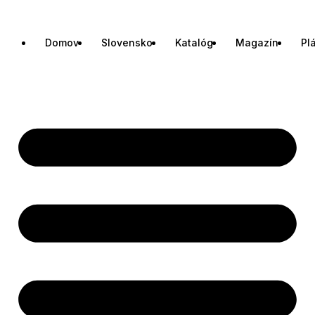
Domov
Slovensko
Katalóg
Magazín
Pl