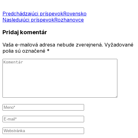
Navigácia
Predchádzajúci príspevok
Rovensko
Nasledujúci príspevok
Rozhanovce
v
článku
Pridaj komentár
Vaša e-mailová adresa nebude zverejnená.
Vyžadované
polia sú označené
*
Komentár
Meno
*
E-
mail
*
Webstránka