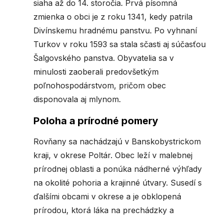
siaha až do 14. storočia. Prvá písomná
zmienka o obci je z roku 1341, kedy patrila
Divínskemu hradnému panstvu. Po vyhnaní
Turkov v roku 1593 sa stala sčasti aj súčasťou
Šalgovského panstva. Obyvatelia sa v
minulosti zaoberali predovšetkým
poľnohospodárstvom, pričom obec
disponovala aj mlynom.
Poloha a prírodné pomery
Rovňany sa nachádzajú v Banskobystrickom
kraji, v okrese Poltár. Obec leží v malebnej
prírodnej oblasti a ponúka nádherné výhľady
na okolité pohoria a krajinné útvary. Susedí s
ďalšími obcami v okrese a je obklopená
prírodou, ktorá láka na prechádzky a