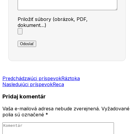
Priložiť súbory (obrázok, PDF,
dokument…)
Navigácia
Predchádzajúci príspevok
Ráztoka
Nasledujúci príspevok
Reca
v
článku
Pridaj komentár
Vaša e-mailová adresa nebude zverejnená.
Vyžadované
polia sú označené
*
Komentár