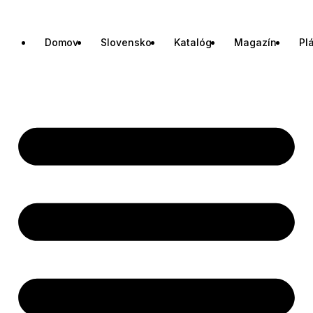
Domov
Slovensko
Katalóg
Magazín
Pl