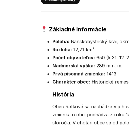
Základné informácie
Poloha:
Banskobystrický kraj, okr
Rozloha:
12,71 km²
Počet obyvateľov:
650 (k 31. 12. 
Nadmorská výška:
289 m n. m.
Prvá písomná zmienka:
1413
Charakter obce:
Historické remese
História
Obec Ratková sa nachádza v juhov
zmienka o obci pochádza z roku 14
storočia. V chotári obce sa od polov