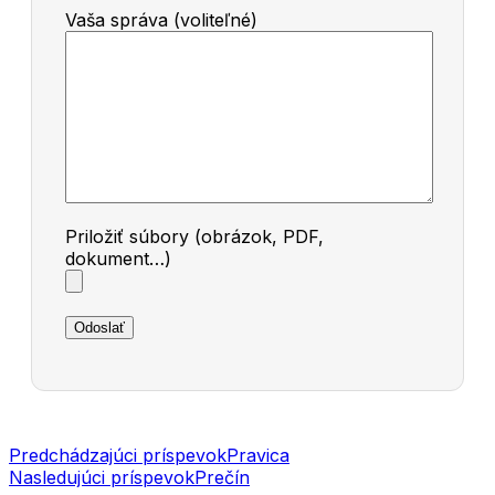
Vaša správa (voliteľné)
Priložiť súbory (obrázok, PDF,
dokument…)
Navigácia
Predchádzajúci príspevok
Pravica
Nasledujúci príspevok
Prečín
v