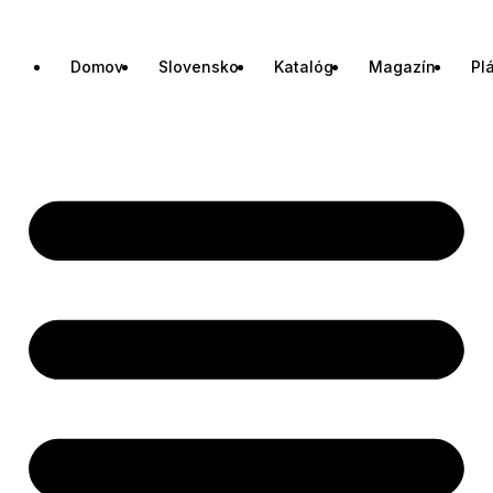
Domov
Slovensko
Katalóg
Magazín
Pl