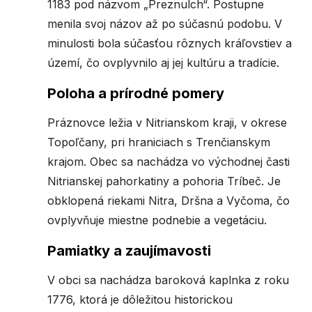
1183 pod názvom „Preznulch“. Postupne
menila svoj názov až po súčasnú podobu. V
minulosti bola súčasťou rôznych kráľovstiev a
území, čo ovplyvnilo aj jej kultúru a tradície.
Poloha a prírodné pomery
Práznovce ležia v Nitrianskom kraji, v okrese
Topoľčany, pri hraniciach s Trenčianskym
krajom. Obec sa nachádza vo východnej časti
Nitrianskej pahorkatiny a pohoria Tríbeč. Je
obklopená riekami Nitra, Dršna a Vyčoma, čo
ovplyvňuje miestne podnebie a vegetáciu.
Pamiatky a zaujímavosti
V obci sa nachádza baroková kaplnka z roku
1776, ktorá je dôležitou historickou