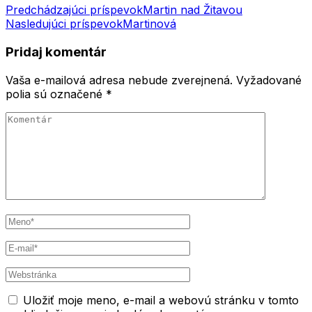
Navigácia
Predchádzajúci príspevok
Martin nad Žitavou
Nasledujúci príspevok
Martinová
v
článku
Pridaj komentár
Vaša e-mailová adresa nebude zverejnená.
Vyžadované
polia sú označené
*
Komentár
Meno
*
E-
mail
*
Webstránka
Uložiť moje meno, e-mail a webovú stránku v tomto