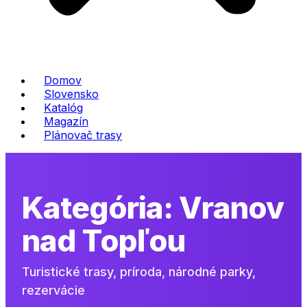
Domov
Slovensko
Katalóg
Magazín
Plánovač trasy
Kategória:
Vranov
nad Topľou
Turistické trasy, príroda, národné parky,
rezervácie