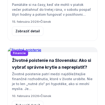
Pamätáte si na časy, keď ste mohli v piatok
večer potiahnuť do tretej rána, v sobotu pospať
štyri hodiny a potom fungovať v posilňovni…
15. februára 2026
•
Článok
Zobraziť detail
Financie
Životné poistenie na Slovensku: Ako si
vybrať správne krytie a nepreplatiť?
Životné poistenie patrí medzi najdôležitejšie
finančné rozhodnutia, ktoré v živote urobíte. Nie
je to len „nutné zlo“ pri hypotéke, ako si mnohí
myslia. Je…
10. februára 2026
•
Článok