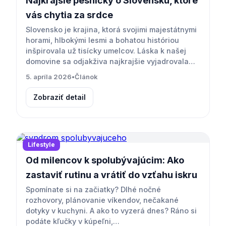
Najkrajšie pesničky o Slovensku, ktoré
vás chytia za srdce
Slovensko je krajina, ktorá svojimi majestátnymi
horami, hlbokými lesmi a bohatou históriou
inšpirovala už tisícky umelcov. Láska k našej
domovine sa odjakživa najkrajšie vyjadrovala…
5. apríla 2026
•
Článok
Zobraziť detail
Lifestyle
Od milencov k spolubývajúcim: Ako
zastaviť rutinu a vrátiť do vzťahu iskru
Spomínate si na začiatky? Dlhé nočné
rozhovory, plánovanie víkendov, nečakané
dotyky v kuchyni. A ako to vyzerá dnes? Ráno si
podáte kľučky v kúpeľni,…