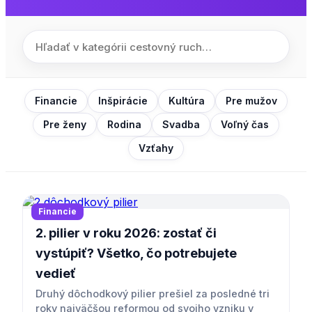
Financie
Inšpirácie
Kultúra
Pre mužov
Pre ženy
Rodina
Svadba
Voľný čas
Vzťahy
Financie
2. pilier v roku 2026: zostať či
vystúpiť? Všetko, čo potrebujete
vedieť
Druhý dôchodkový pilier prešiel za posledné tri
roky najväčšou reformou od svojho vzniku v