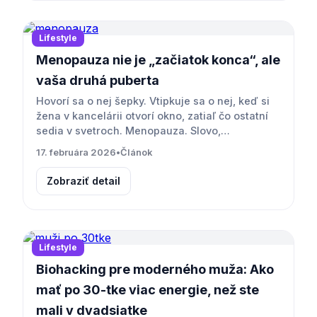
Lifestyle
Menopauza nie je „začiatok konca“, ale
vaša druhá puberta
Hovorí sa o nej šepky. Vtipkuje sa o nej, keď si
žena v kancelárii otvorí okno, zatiaľ čo ostatní
sedia v svetroch. Menopauza. Slovo,…
17. februára 2026
•
Článok
Zobraziť detail
Lifestyle
Biohacking pre moderného muža: Ako
mať po 30-tke viac energie, než ste
mali v dvadsiatke