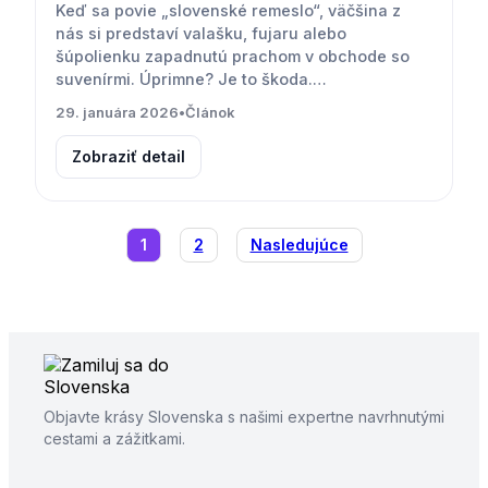
Keď sa povie „slovenské remeslo“, väčšina z
nás si predstaví valašku, fujaru alebo
šúpolienku zapadnutú prachom v obchode so
suvenírmi. Úprimne? Je to škoda.…
29. januára 2026
•
Článok
Zobraziť detail
Stránkovanie
1
2
Nasledujúce
príspevkov
Objavte krásy Slovenska s našimi expertne navrhnutými
cestami a zážitkami.