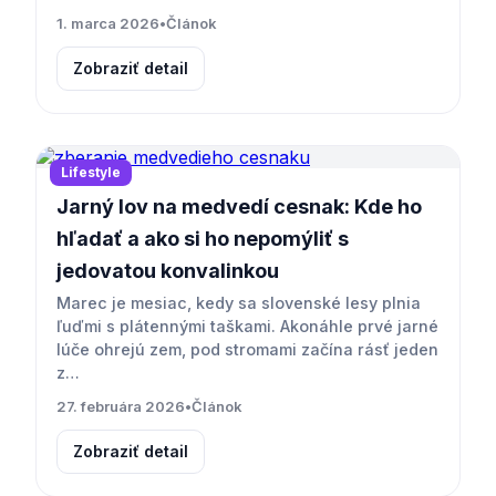
1. marca 2026
•
Článok
Zobraziť detail
Lifestyle
Jarný lov na medvedí cesnak: Kde ho
hľadať a ako si ho nepomýliť s
jedovatou konvalinkou
Marec je mesiac, kedy sa slovenské lesy plnia
ľuďmi s plátennými taškami. Akonáhle prvé jarné
lúče ohrejú zem, pod stromami začína rásť jeden
z…
27. februára 2026
•
Článok
Zobraziť detail