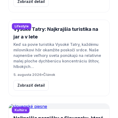
Zobraziť detail
Lifestyle
Vysoké Tatry: Najkrajšia turistika na
jar a v lete
Keď sa povie turistika Vysoké Tatry, každému
milovníkovi hôr okamžite poskočí srdce. Naše
najmenšie veľhory sveta ponúkajú na relatívne
malej ploche dychberúcu koncentráciu štítov,
hlbokých…
5. augusta 2026
•
Článok
Zobraziť detail
Kultúra