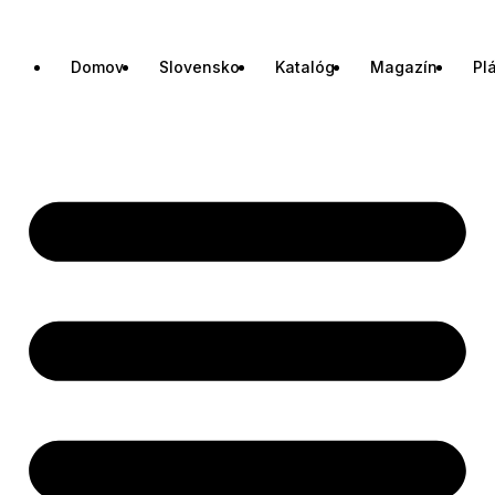
Domov
Slovensko
Katalóg
Magazín
Pl