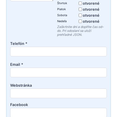
otvorené
Štvrtok
otvorené
Piatok
otvorené
Sobota
otvorené
Nedeľa
Zaškrtnite dni a doplňte čas od–
do. Pri odoslaní sa uloží
prehľadné JSON.
Telefón *
Email *
Webstránka
Facebook