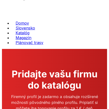
Domov
Slovensko
Katalóg
Magazín
Plánovač trasy
Pridajte vašu firmu
do katalógu
Firemný profil je zadarmo a obsahuje rozšírené
možnosti pôvodného plného profilu. Priplatiť si
môžete iba topovanie profilu za 1 € / deň.