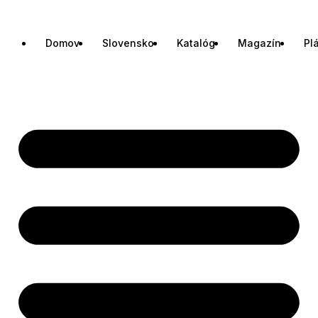
Domov
Slovensko
Katalóg
Magazín
Pl