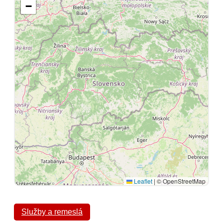
−
Leaflet
|
© OpenStreetMap
Služby a remeslá