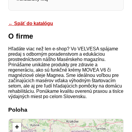
← Späť do katalógu
O firme
Hľadáte viac než len e-shop? Vo VELVESA spájame
predaj s odborným poradenstvom a edukáciou
prostredníctvom nášho Masérskeho magazínu.
Prinášame unikátne produkty pre zdravie a
regeneráciu, ako sú funkčné krémy MOVEA V6 či
magnéziové oleje Magnea. Sme ideálnou voľbou pre
začínajúcich masérov vďaka výhodným štartovacím
setom, ale aj pre ľudí hľadajúcich pomôcky na domácu
rehabilitáciu. Ponúkame kvalitu overenú praxou a tisíce
výdajných miest po celom Slovensku.
Poloha
+