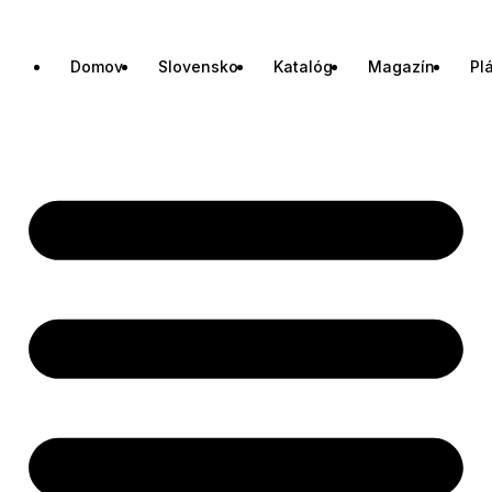
Domov
Slovensko
Katalóg
Magazín
Pl