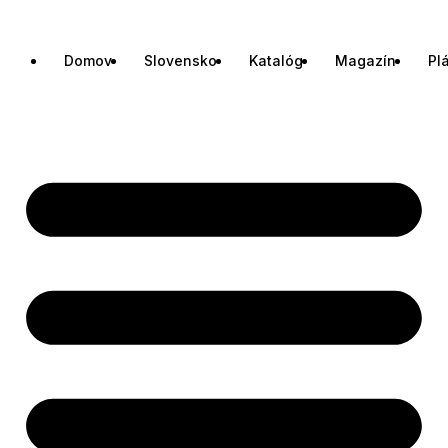
Domov
Slovensko
Katalóg
Magazín
Pl