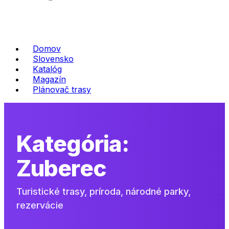
Domov
Slovensko
Katalóg
Magazín
Plánovač trasy
Kategória:
Zuberec
Turistické trasy, príroda, národné parky,
rezervácie