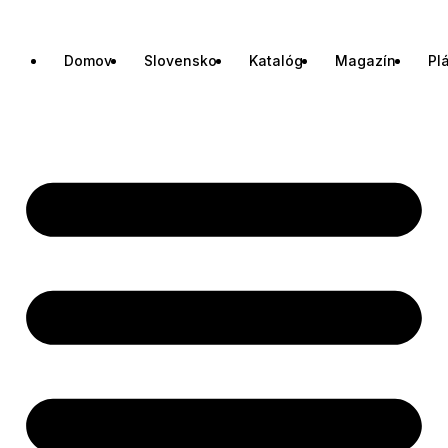
Domov
Slovensko
Katalóg
Magazín
Pl