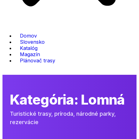
Domov
Slovensko
Katalóg
Magazín
Plánovač trasy
Kategória:
Lomná
Turistické trasy, príroda, národné parky,
rezervácie