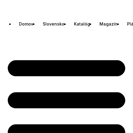
Domov
Slovensko
Katalóg
Magazín
Pl