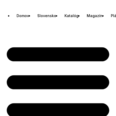
Domov
Slovensko
Katalóg
Magazín
Pl