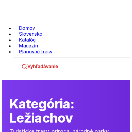
Domov
Slovensko
Katalóg
Magazín
Plánovač trasy
Kategória:
Ležiachov
Turistické trasy, príroda, národné parky,