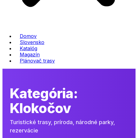
Domov
Slovensko
Katalóg
Magazín
Plánovač trasy
Kategória:
Klokočov
Turistické trasy, príroda, národné parky,
rezervácie