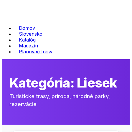
Domov
Slovensko
Katalóg
Magazín
Plánovač trasy
Kategória:
Liesek
Turistické trasy, príroda, národné parky,
rezervácie