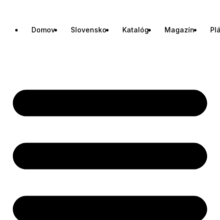
Domov
Slovensko
Katalóg
Magazín
Pl