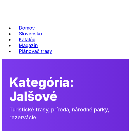
Domov
Slovensko
Katalóg
Magazín
Plánovač trasy
Kategória:
Jalšové
Turistické trasy, príroda, národné parky,
rezervácie