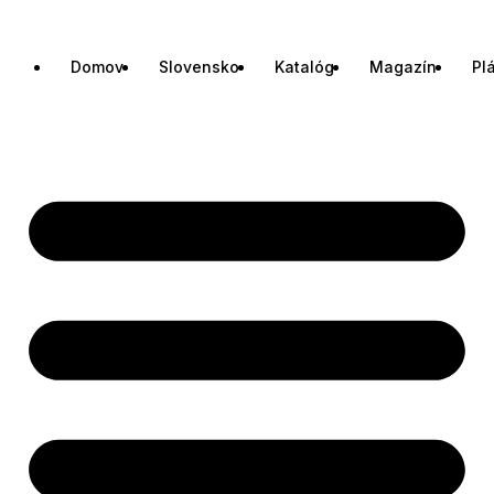
Domov
Slovensko
Katalóg
Magazín
Pl