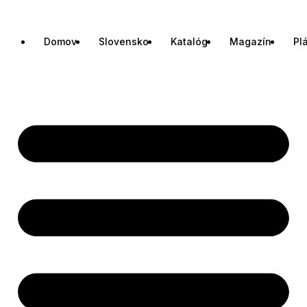
Domov
Slovensko
Katalóg
Magazín
Pl