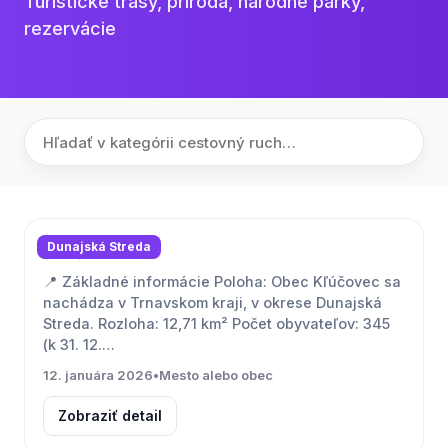
Turistické trasy, príroda, národné parky,
rezervácie
Dunajská Streda
Kľúčovec
📍 Základné informácie Poloha: Obec Kľúčovec sa
nachádza v Trnavskom kraji, v okrese Dunajská
Streda. Rozloha: 12,71 km² Počet obyvateľov: 345
(k 31. 12.…
12. januára 2026
•
Mesto alebo obec
Zobraziť detail