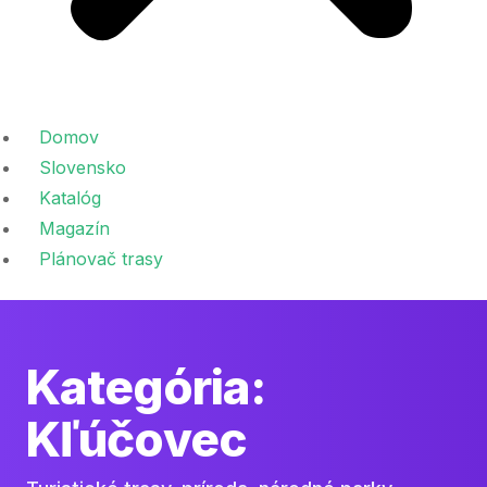
Domov
Slovensko
Katalóg
Magazín
Plánovač trasy
Kategória:
Kľúčovec