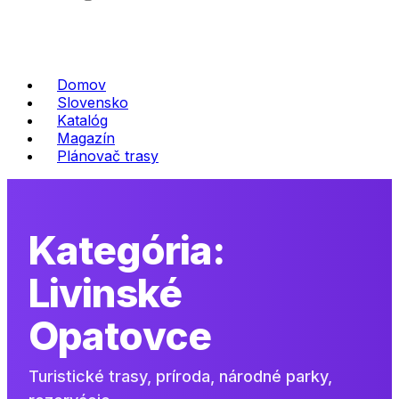
Domov
Slovensko
Katalóg
Magazín
Plánovač trasy
Kategória:
Livinské
Opatovce
Turistické trasy, príroda, národné parky,