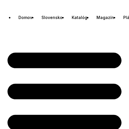
Domov
Slovensko
Katalóg
Magazín
Pl