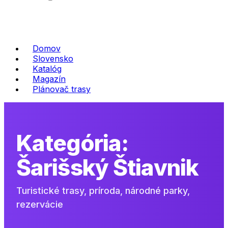
Domov
Slovensko
Katalóg
Magazín
Plánovač trasy
Kategória:
Šarišský Štiavnik
Turistické trasy, príroda, národné parky,
rezervácie