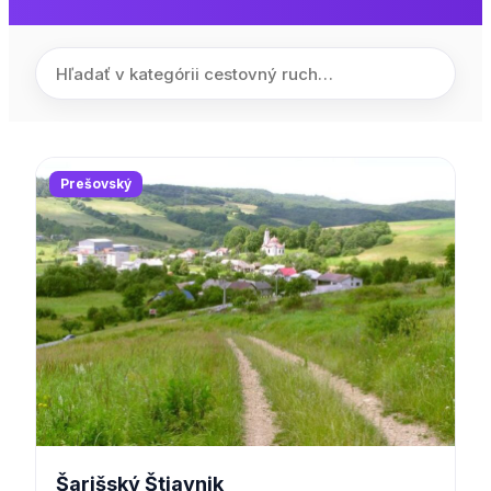
Prešovský
Šarišský Štiavnik