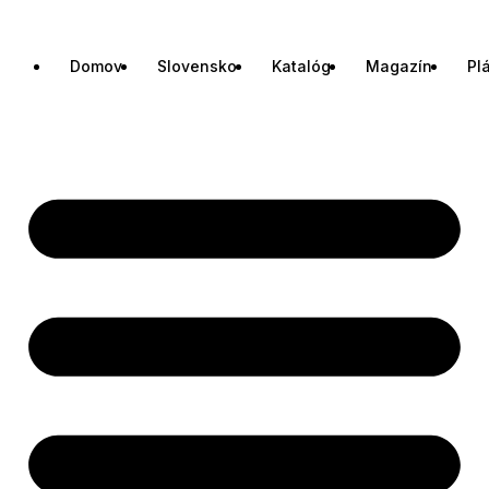
Domov
Slovensko
Katalóg
Magazín
Pl