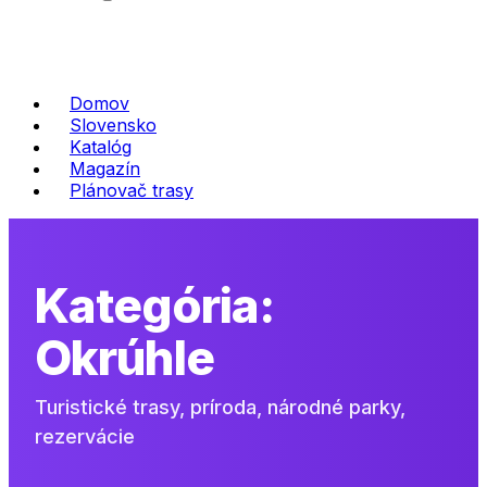
Domov
Slovensko
Katalóg
Magazín
Plánovač trasy
Kategória:
Okrúhle
Turistické trasy, príroda, národné parky,
rezervácie