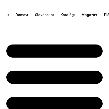
Domov
Slovensko
Katalóg
Magazín
Pl