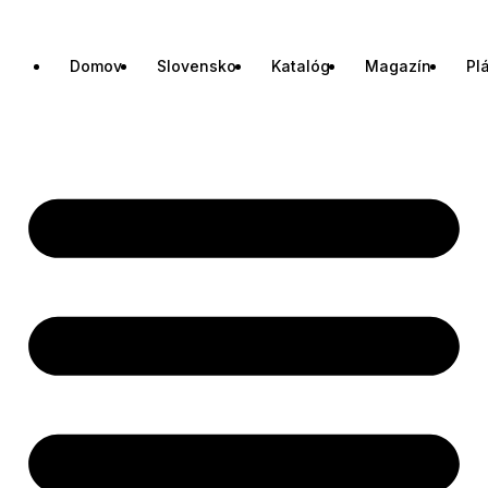
Domov
Slovensko
Katalóg
Magazín
Pl