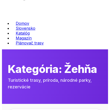
Domov
Slovensko
Katalóg
Magazín
Plánovač trasy
Kategória:
Žehňa
Turistické trasy, príroda, národné parky,
rezervácie