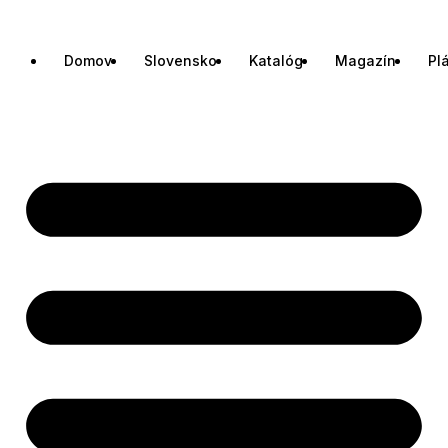
Domov
Slovensko
Katalóg
Magazín
Pl