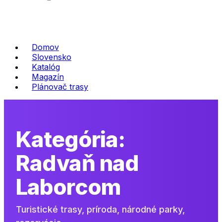
Domov
Slovensko
Katalóg
Magazín
Plánovač trasy
Kategória:
Radvaň nad
Laborcom
Turistické trasy, príroda, národné parky,