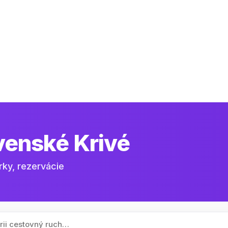
venské Krivé
rky, rezervácie