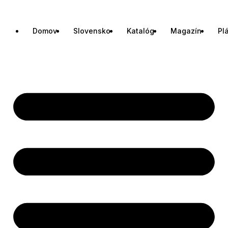
Domov
Slovensko
Katalóg
Magazín
Pl