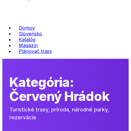
Domov
Slovensko
Katalóg
Magazín
Plánovač trasy
Kategória:
Červený Hrádok
Turistické trasy, príroda, národné parky,
rezervácie