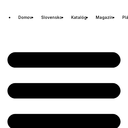
Domov
Slovensko
Katalóg
Magazín
Pl