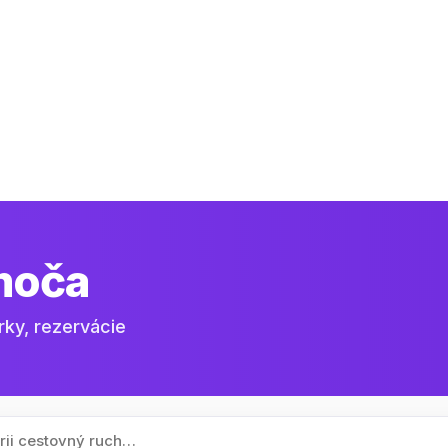
moča
rky, rezervácie