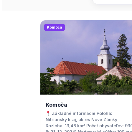
Komoča
Komoča
Základné informácie Poloha:
Nitriansky kraj, okres Nové Zámky
Rozloha: 13,48 km² Počet obyvateľov: 93
(k 31. 12. 2024) Nadmorská výška: 109 m n