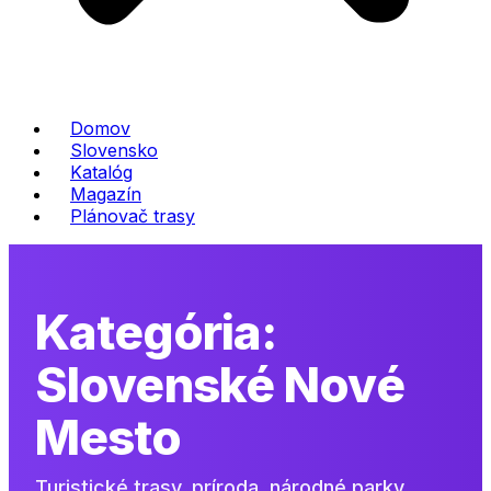
Domov
Slovensko
Katalóg
Magazín
Plánovač trasy
Kategória:
Slovenské Nové
Mesto
Turistické trasy, príroda, národné parky,