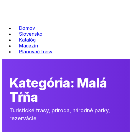
Domov
Slovensko
Katalóg
Magazín
Plánovač trasy
Kategória:
Malá
Tŕňa
Turistické trasy, príroda, národné parky,
rezervácie