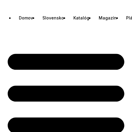
Domov
Slovensko
Katalóg
Magazín
Pl