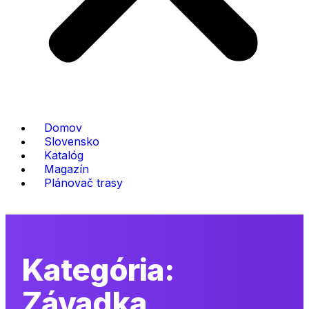
Domov
Slovensko
Katalóg
Magazín
Plánovač trasy
Kategória:
Závadka