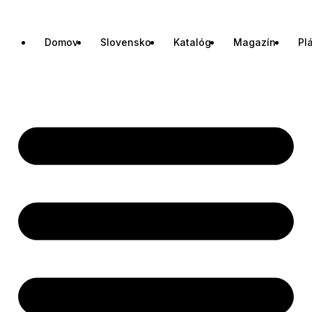
Domov
Slovensko
Katalóg
Magazín
Pl