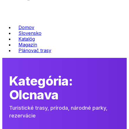
Domov
Slovensko
Katalóg
Magazín
Plánovač trasy
Kategória:
Olcnava
Turistické trasy, príroda, národné parky,
rezervácie