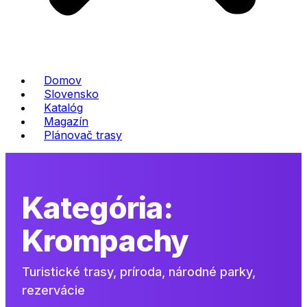
Domov
Slovensko
Katalóg
Magazín
Plánovač trasy
Kategória:
Krompachy
Turistické trasy, príroda, národné parky,
rezervácie