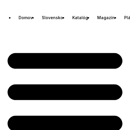
Domov
Slovensko
Katalóg
Magazín
Pl