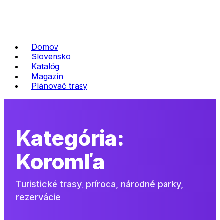
Domov
Slovensko
Katalóg
Magazín
Plánovač trasy
Kategória:
Koromľa
Turistické trasy, príroda, národné parky,
rezervácie