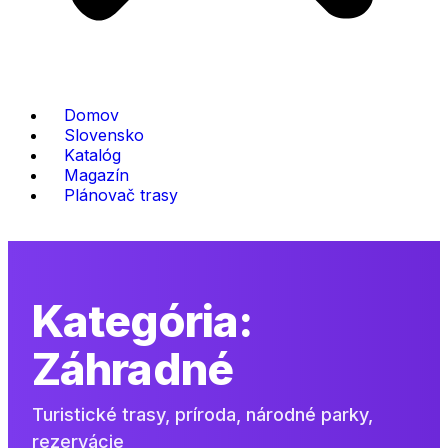
Domov
Slovensko
Katalóg
Magazín
Plánovač trasy
Kategória:
Záhradné
Turistické trasy, príroda, národné parky,
rezervácie