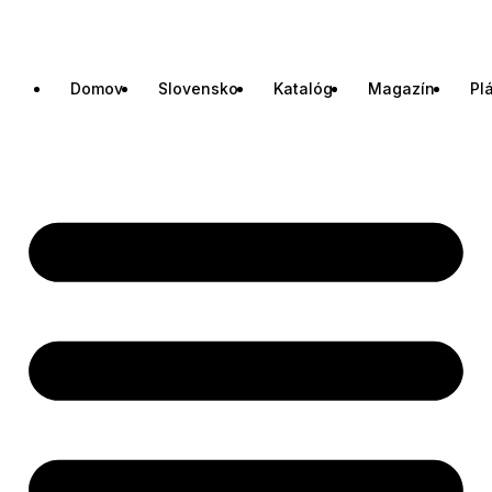
Domov
Slovensko
Katalóg
Magazín
Pl