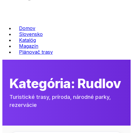
Domov
Slovensko
Katalóg
Magazín
Plánovač trasy
Kategória:
Rudlov
Turistické trasy, príroda, národné parky,
rezervácie