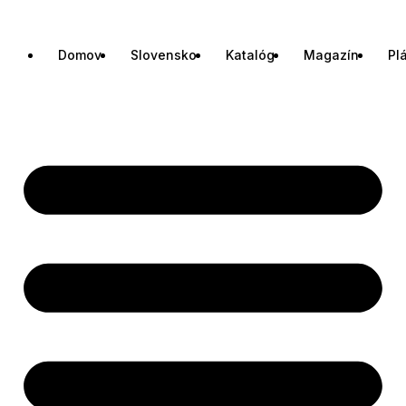
Domov
Slovensko
Katalóg
Magazín
Pl