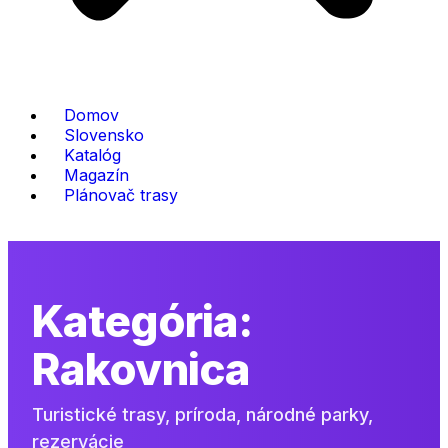
Domov
Slovensko
Katalóg
Magazín
Plánovač trasy
Kategória:
Rakovnica
Turistické trasy, príroda, národné parky,
rezervácie