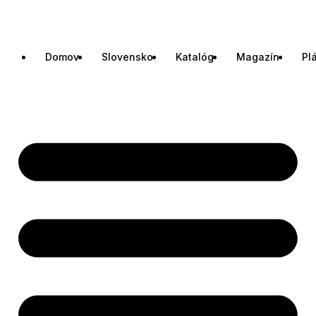
Domov
Slovensko
Katalóg
Magazín
Pl