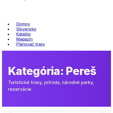
Domov
Slovensko
Katalóg
Magazín
Plánovač trasy
Kategória:
Pereš
Turistické trasy, príroda, národné parky,
rezervácie