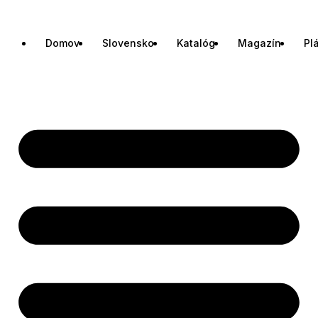
Domov
Slovensko
Katalóg
Magazín
Pl