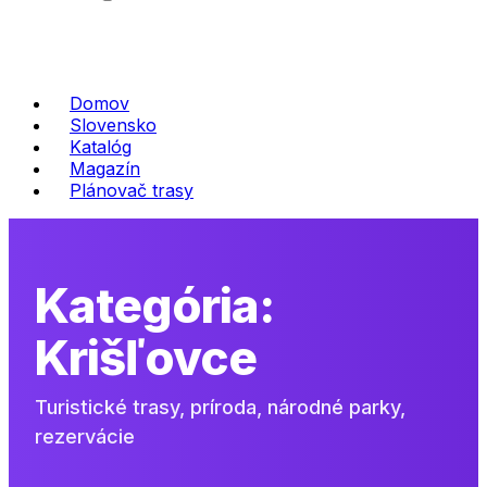
Domov
Slovensko
Katalóg
Magazín
Plánovač trasy
Kategória:
Krišľovce
Turistické trasy, príroda, národné parky,
rezervácie