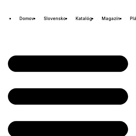
Domov
Slovensko
Katalóg
Magazín
Pl