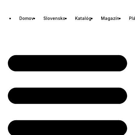
Domov
Slovensko
Katalóg
Magazín
Pl