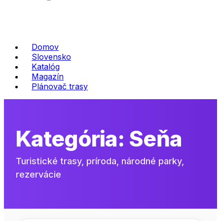
Domov
Slovensko
Katalóg
Magazín
Plánovač trasy
Kategória:
Seňa
Turistické trasy, príroda, národné parky,
rezervácie