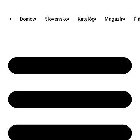
Domov
Slovensko
Katalóg
Magazín
Pl