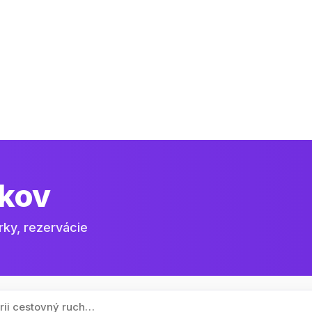
kov
rky, rezervácie