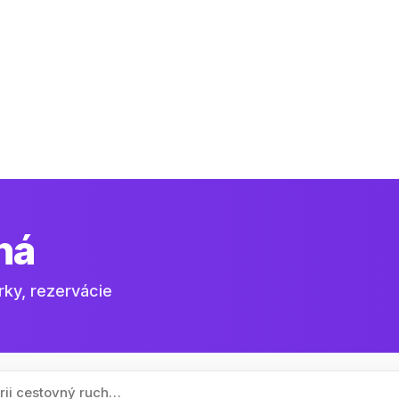
ná
rky, rezervácie