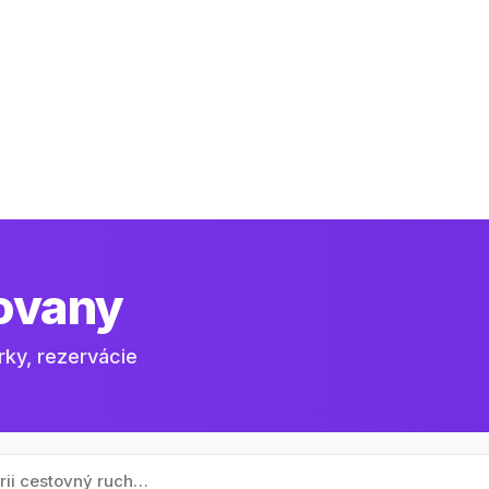
ovany
rky, rezervácie